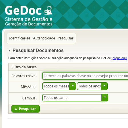
Identificar-se
Autenticidade
Pesquisar
Pesquisar Documentos
Para obter instruções sobre a utilização adequada da pesquisa do GeDoc,
clique aqui
.
Filtro da busca
Palavras chave:
Todos os meses
Todos os anos
Mês/Ano:
Todos os campi
Campus:
Pesquisar